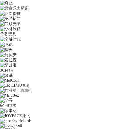
母婴玩具
3C数码
家用电器