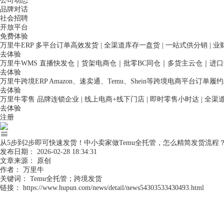
公司动态
品牌对话
社会招聘
开放平台
免费体验
万里牛ERP
多平台订单高效发货 | 全渠道库存一盘货 | 一站式供分销 | 
去体验
万里牛WMS
直播快发仓｜货架电商仓｜批零BC同仓｜多货主云仓｜进
去体验
万里牛跨境ERP
Amazon、速卖通、Temu、Shein等跨境电商平台订单
去体验
万里牛零售
品牌连锁企业 | 线上电商+线下门店 | 即时零售小时达 | 全
去体验
注册
从5步到2步即可快速发货！中小卖家做Temu全托管，怎么精简发货流程
发布日期：
2026-02-28 18:34:31
文章来源：
原创
作者：
万里牛
关键词：
Temu全托管；跨境发货
链接：
https://www.hupun.com/news/detail/news54303533430493.html