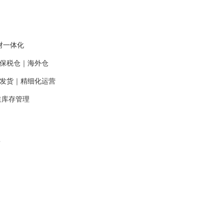
业财一体化
口保税仓｜海外仓
履约发货｜精细化运营
渠道库存管理
？