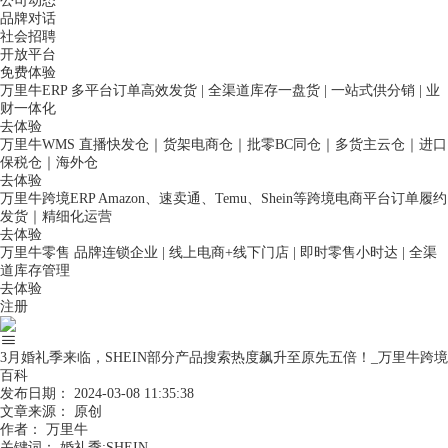
公司动态
品牌对话
社会招聘
开放平台
免费体验
万里牛ERP
多平台订单高效发货 | 全渠道库存一盘货 | 一站式供分销 | 业
财一体化
去体验
万里牛WMS
直播快发仓｜货架电商仓｜批零BC同仓｜多货主云仓｜进口
保税仓｜海外仓
去体验
万里牛跨境ERP
Amazon、速卖通、Temu、Shein等跨境电商平台订单履约
发货｜精细化运营
去体验
万里牛零售
品牌连锁企业 | 线上电商+线下门店 | 即时零售小时达 | 全渠
道库存管理
去体验
注册
3月婚礼季来临，SHEIN部分产品搜索热度飙升至原先五倍！_万里牛跨境
百科
发布日期：
2024-03-08 11:35:38
文章来源：
原创
作者：
万里牛
关键词：
婚礼季;SHEIN