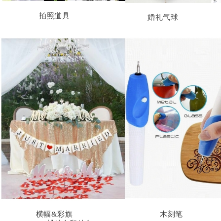
拍照道具
婚礼气球
横幅&彩旗
木刻