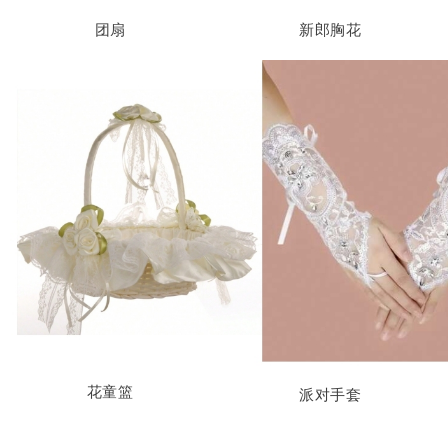
团扇
新郎胸花
花童篮
派对手套