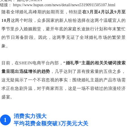
链接：
https://www.hupun.com/news/detail/news53190911505107.html
随着全球婚礼高峰期的如期而至，特别是
在3月至4月以及9月至
10月
这两个时段，众多国家的新人纷纷选择在这两个温暖宜人的
季节里步入婚姻殿堂，避开年底的家庭长途旅行计划和年末繁忙
的节日筹备阶段。因此，这两季见证了全球婚礼市场的繁荣景
象。
目前，在SHEIN电商平台内部，
“婚礼季”主题的相关关键词搜索
量呈现出迅猛增长的趋势
，几乎达到了原有搜索量的五倍之多，
这无疑揭示了一个不容忽视的事实：围绕婚礼主题的产品市场需
求正在急剧升温，对于商家而言，这是一场不容错过的浪漫经济
盛宴。
消费实力强大
1
平均花费金额突破3万美元大关