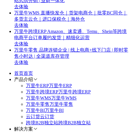
站式供分销 | 业财一体化
去体验
万里牛WMS
直播快发仓｜货架电商仓｜批零BC同仓｜
多货主云仓｜进口保税仓｜海外仓
去体验
万里牛跨境ERP
Amazon、速卖通、Temu、Shein等跨境
电商平台订单履约发货｜精细化运营
去体验
万里牛零售
品牌连锁企业 | 线上电商+线下门店 | 即时零
售小时达 | 全渠道库存管理
去体验
首页
首页
产品介绍
万里牛ERP
万里牛ERP
万里牛跨境ERP
万里牛跨境ERP
万里牛WMS
万里牛WMS
万里牛零售
万里牛零售
万里牛BI
万里牛BI
云订货
云订货
跨境B2B独立站
跨境B2B独立站
解决方案