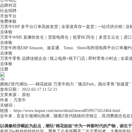
公司动态
品牌对话
社会招聘
开放平台
免费体验
万里牛ERP
多平台订单高效发货 | 全渠道库存一盘货 | 一站式供分销 | 
去体验
万里牛WMS
直播快发仓｜货架电商仓｜批零BC同仓｜多货主云仓｜进
去体验
万里牛跨境ERP
Amazon、速卖通、Temu、Shein等跨境电商平台订单
去体验
万里牛零售
品牌连锁企业 | 线上电商+线下门店 | 即时零售小时达 | 全
去体验
注册
拥抱Z世代潮玩——棉花娃娃 万里牛助力「微店Park」跑出零售“加速度”
发布日期：
2022-02-17 11:52:21
文章来源：
原创
作者：
万里牛
关键词：
链接：
https://www.hupun.com/news/detail/news48599171612464.html
近年来，盲盒引领潮玩热潮，随着Z世代陆续经济独立，其消费观念也在
以偶像经济崛起为起点，潮玩“棉花娃娃”作为一种新时代的产物，诞生于2015
有超20w粉丝的娃娃社区，聚集了众多饭圈及二次元爱好者，大量的年轻女