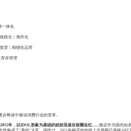
业财一体化
口保税仓｜海外仓
履约发货｜精细化运营
渠道库存管理
逐步释放中驱动消费行业的变革。
年，以IDOL形象为基础的娃娃迅速在饭圈走红......
微店作为国内知名
性构成了“养娃”大军。据统计，2021年棉花娃娃线上交易额已突破10亿