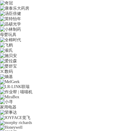
母婴玩具
3C数码
家用电器