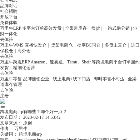
公司动态
品牌对话
社会招聘
开放平台
免费体验
万里牛ERP
多平台订单高效发货 | 全渠道库存一盘货 | 一站式供分销 | 业
财一体化
去体验
万里牛WMS
直播快发仓｜货架电商仓｜批零BC同仓｜多货主云仓｜进口
保税仓｜海外仓
去体验
万里牛跨境ERP
Amazon、速卖通、Temu、Shein等跨境电商平台订单履约
发货｜精细化运营
去体验
万里牛零售
品牌连锁企业 | 线上电商+线下门店 | 即时零售小时达 | 全渠
道库存管理
去体验
注册
跨境电商erp有哪些？哪个好一点？
发布日期：
2023-02-17 14:53:42
文章来源：
原创
作者：
万里牛
关键词：
跨境电商erp
链接：
https://www.hupun.com/news/detail/news41437758525768.html