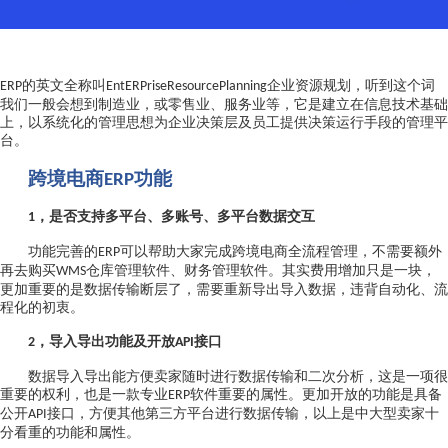
的英文全称叫
企业资源规划，听到这个词
ERP
Ent
ERP
riseResourcePlanning
我们一般会想到制造业，或零售业、服务业等，它是建立在信息技术基础
上，以系统化的管理思想为企业决策层及员工提供决策运行手段的管理平
台。
跨境电商
功能
ERP
，是否支持多平台、多账号、多平台数据交互
1
功能完善的
可以帮助大家完成跨境电商全流程管理，不需要额外
ERP
再去购买
仓库管理软件、财务管理软件。其实费用增加只是一块，
WMS
更加重要的是数据传输断层了，需要重新导出导入数据，违背自动化、流
程化的初衷。
，导入导出功能及开放
接口
2
API
数据导入导出能方便卖家随时进行数据传输和二次分析，这是一项很
重要的权利，也是一款专业
软件重要的属性。更加开放的功能是具备
ERP
公开
接口，方便其他第三方平台进行数据传输，以上是中大型卖家十
API
分看重的功能和属性。