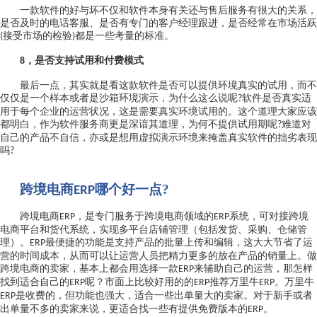
一款软件的好与坏不仅和软件本身有关还与售后服务有很大的关系，
是否及时的电话客服、是否有专门的客户经理跟进，是否经常在市场活跃
接受市场的检验
都是一些考量的标准。
(
)
，是否支持试用和付费模式
8
最后一点，其实就是看这款软件是否可以提供环境真实的试用，而不
仅仅是一个样本或者是沙箱环境演示，为什么这么说呢
软件是否真实适
?
用于每个企业的运营状况，这是需要真实环境试用的。这个道理大家应该
都明白，作为软件服务商更是深谙其道理，为何不提供试用期呢
难道对
?
自己的产品不自信，亦或是想用虚拟演示环境来掩盖真实软件的拙劣表现
吗
?
跨境电商
哪
个好一点?
ERP
跨境电商
，是专门服务于跨境电商领域的
系统，可对接跨境
ERP
ERP
电商平台和货代系统，实现多平台店铺管理（包括发货、采购、仓储管
理）。
最便捷的功能是支持产品的批量上传和编辑，这大大节省了运
ERP
营的时间成本，从而可以让运营人员把精力更多的放在产品的销量上。做
跨境电商的卖家，基本上都会用选择一款
来辅助自己的运营，那怎样
ERP
找到适合自己的
呢？市面上
比较好用的
的
推荐万里牛
。
万里牛
ERP
ERP
ERP
是收费的，但功能也强大，适合一些出单量大的卖家。对于新手或者
ERP
出单量不多的卖家来说，更适合找一些有提供免费版本的
。
ERP