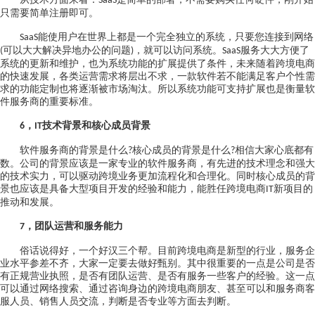
SaaS
只需要简单注册即可。
能使用户在世界上都是一个完全独立的系统，只要您连接到网络
SaaS
可以大大解决异地办公的问题
，就可以访问系统。
服务大大方便了
(
)
SaaS
系统的更新和维护，也为系统功能的扩展提供了条件，未来随着跨境电商
的快速发展，各类运营需求将层出不求，一款软件若不能满足客户个性需
求的功能定制也将逐渐被市场淘汰。所以系统功能可支持扩展也是衡量软
件服务商的重要标准。
，
技术背景和核心成员背景
6
IT
软件服务商的背景是什么
核心成员的背景是什么
相信大家心底都有
?
?
数。公司的背景应该是一家专业的软件服务商，有先进的技术理念和强大
的技术实力，可以驱动跨境业务更加流程化和合理化。同时核心成员的背
景也应该是具备大型项目开发的经验和能力，能胜任跨境电商
新项目的
IT
推动和发展。
，团队运营和服务能力
7
俗话说得好，一个好汉三个帮。目前跨境电商是新型的行业，服务企
业水平参差不齐，大家一定要去做好甄别。其中很重要的一点是公司是否
有正规营业执照，是否有团队运营、是否有服务一些客户的经验。这一点
可以通过网络搜索、通过咨询身边的跨境电商朋友、甚至可以和服务商客
服人员、销售人员交流，判断是否专业等方面去判断。