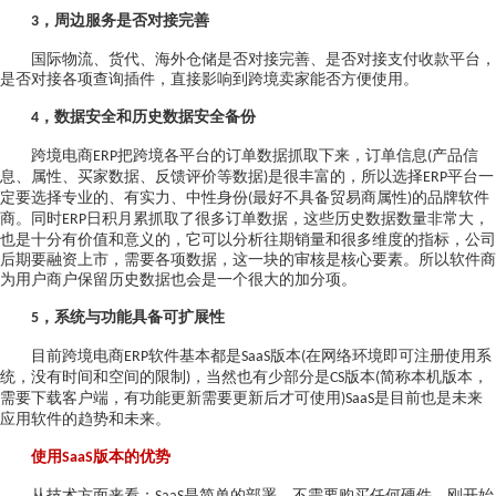
，周边服务是否对接完善
3
国际物流、货代、海外仓储是否对接完善、是否对接支付收款平台，
是否对接各项查询插件，直接影响到跨境卖家能否方便使用。
，数据安全和历史数据安全备份
4
跨境电商
把跨境各平台的订单数据抓取下来，订单信息
产品信
ERP
(
息、属性、买家数据、反馈评价等数据
是很丰富的，所以选择
平台一
)
ERP
定要选择专业的、有实力、中性身份
最好不具备贸易商属性
的品牌软件
(
)
商。同时
日积月累抓取了很多订单数据，这些历史数据数量非常大，
ERP
也是十分有价值和意义的，它可以分析往期销量和很多维度的指标，公司
后期要融资上市，需要各项数据，这一块的审核是核心要素。所以软件商
为用户商户保留历史数据也会是一个很大的加分项。
，系统与功能具备可扩展性
5
目前跨境电商
软件基本都是
版本
在网络环境即可注册使用系
ERP
SaaS
(
统，没有时间和空间的限制
，当然也有少部分是
版本
简称本机版本，
)
CS
(
需要下载客户端，有功能更新需要更新后才可使用
是目前也是未来
)SaaS
应用软件的趋势和未来。
使用
版本的优势
SaaS
从技术方面来看：
是简单的部署，不需要购买任何硬件，刚开始