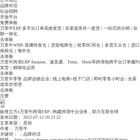
公司动态
品牌对话
社会招聘
开放平台
免费体验
万里牛ERP
多平台订单高效发货 | 全渠道库存一盘货 | 一站式供分销 | 业
财一体化
去体验
万里牛WMS
直播快发仓｜货架电商仓｜批零BC同仓｜多货主云仓｜进口
保税仓｜海外仓
去体验
万里牛跨境ERP
Amazon、速卖通、Temu、Shein等跨境电商平台订单履约
发货｜精细化运营
去体验
万里牛零售
品牌连锁企业 | 线上电商+线下门店 | 即时零售小时达 | 全渠
道库存管理
去体验
注册
纵维立方x万里牛跨境ERP | 构建跨境中台业务，助力互联全球
发布日期：
2022-07-12 10:23:22
文章来源：
原创
作者：
万里牛
关键词：
；品牌对话
链接：
https://www.hupun.com/news/detail/news35431878465548.html