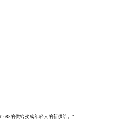
1688的供给变成年轻人的新供给。”