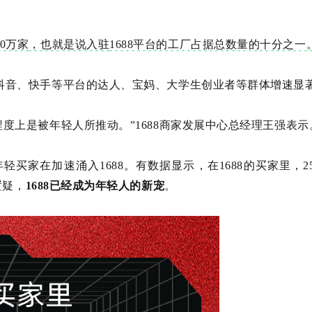
0万家
，也就是说入驻
1688平台的工厂占据总数量的十分之一
抖音、快手等平台的达人、宝妈、大学生创业者等群体增速显
大程度上是被年轻人所推动。”1688商家发展中心总经理王强表示
家在加速涌入1688。有数据显示，在1688的买家里，25至
置疑，
1688已经成为年轻人的新宠
。