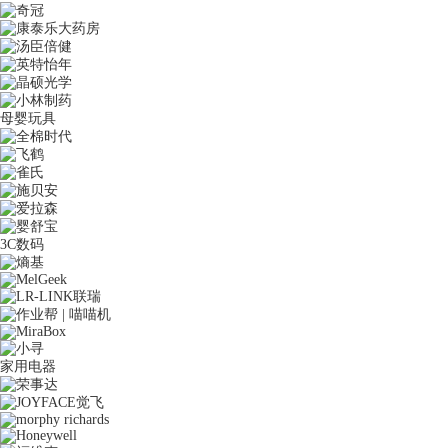
母婴玩具
3C数码
家用电器