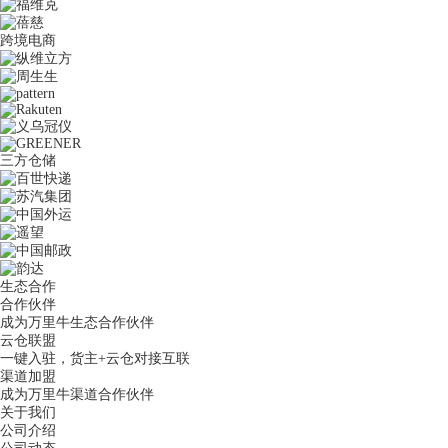
跨境电商
三方仓储
生态合作
合作伙伴
成为万里牛生态合作伙伴
云仓联盟
一键入驻，货主+云仓对接互联
渠道加盟
成为万里牛渠道合作伙伴
关于我们
公司介绍