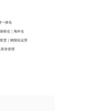
业财一体化
口保税仓｜海外仓
履约发货｜精细化运营
渠道库存管理