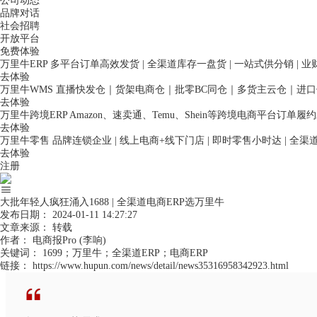
公司动态
品牌对话
社会招聘
开放平台
免费体验
万里牛ERP
多平台订单高效发货 | 全渠道库存一盘货 | 一站式供分销 | 
去体验
万里牛WMS
直播快发仓｜货架电商仓｜批零BC同仓｜多货主云仓｜进
去体验
万里牛跨境ERP
Amazon、速卖通、Temu、Shein等跨境电商平台订单
去体验
万里牛零售
品牌连锁企业 | 线上电商+线下门店 | 即时零售小时达 | 全
去体验
注册
大批年轻人疯狂涌入1688 | 全渠道电商ERP选万里牛
发布日期：
2024-01-11 14:27:27
文章来源：
转载
作者：
电商报Pro (李响)
关键词：
1699；万里牛；全渠道ERP；电商ERP
链接：
https://www.hupun.com/news/detail/news35316958342923.html