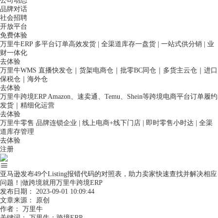
公司动态
品牌对话
社会招聘
开放平台
免费体验
万里牛ERP
多平台订单高效发货 | 全渠道库存一盘货 | 一站式供分销 | 业
财一体化
去体验
万里牛WMS
直播快发仓｜货架电商仓｜批零BC同仓｜多货主云仓｜进口
保税仓｜海外仓
去体验
万里牛跨境ERP
Amazon、速卖通、Temu、Shein等跨境电商平台订单履约
发货｜精细化运营
去体验
万里牛零售
品牌连锁企业 | 线上电商+线下门店 | 即时零售小时达 | 全渠
道库存管理
去体验
注册
亚马逊发布49个Listing报错代码的对照表，助力卖家快速查找并解决相应
问题！|做跨境就用万里牛跨境ERP
发布日期：
2023-09-01 10:09:44
文章来源：
原创
作者：
万里牛
关键词：
万里牛；跨境ERP