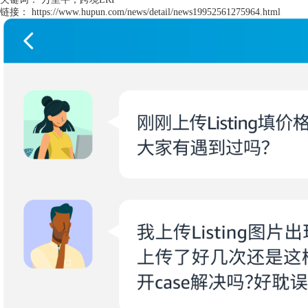
链接：
https://www.hupun.com/news/detail/news19952561275964.html