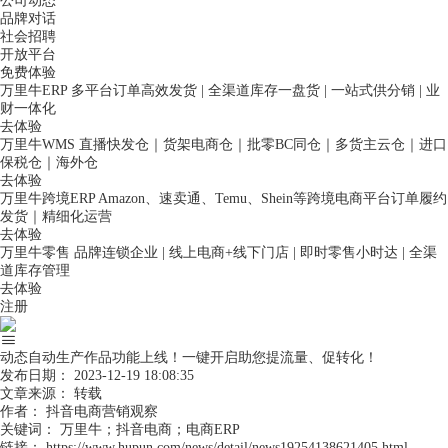
公司动态
品牌对话
社会招聘
开放平台
免费体验
万里牛ERP
多平台订单高效发货 | 全渠道库存一盘货 | 一站式供分销 | 业
财一体化
去体验
万里牛WMS
直播快发仓｜货架电商仓｜批零BC同仓｜多货主云仓｜进口
保税仓｜海外仓
去体验
万里牛跨境ERP
Amazon、速卖通、Temu、Shein等跨境电商平台订单履约
发货｜精细化运营
去体验
万里牛零售
品牌连锁企业 | 线上电商+线下门店 | 即时零售小时达 | 全渠
道库存管理
去体验
注册
动态自动生产作品功能上线！一键开启助您提流量、促转化！
发布日期：
2023-12-19 18:08:35
文章来源：
转载
作者：
抖音电商营销观察
关键词：
万里牛；抖音电商；电商ERP
链接：
https://www.hupun.com/news/detail/news19254138621405.html