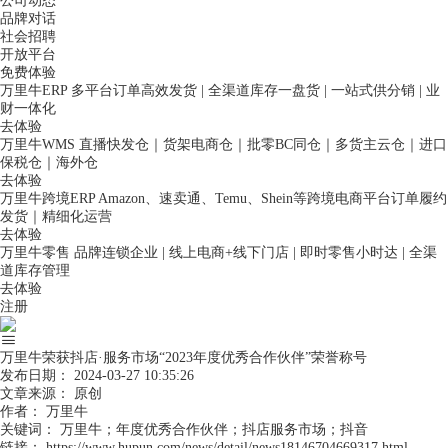
公司动态
品牌对话
社会招聘
开放平台
免费体验
万里牛ERP
多平台订单高效发货 | 全渠道库存一盘货 | 一站式供分销 | 业
财一体化
去体验
万里牛WMS
直播快发仓｜货架电商仓｜批零BC同仓｜多货主云仓｜进口
保税仓｜海外仓
去体验
万里牛跨境ERP
Amazon、速卖通、Temu、Shein等跨境电商平台订单履约
发货｜精细化运营
去体验
万里牛零售
品牌连锁企业 | 线上电商+线下门店 | 即时零售小时达 | 全渠
道库存管理
去体验
注册
万里牛荣获抖店·服务市场“2023年度优秀合作伙伴”荣誉称号
发布日期：
2024-03-27 10:35:26
文章来源：
原创
作者：
万里牛
关键词：
万里牛；年度优秀合作伙伴；抖店服务市场；抖音
链接：
https://www.hupun.com/news/detail/news18146704669317.html