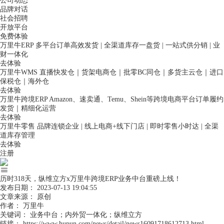
公司动态
品牌对话
社会招聘
开放平台
免费体验
万里牛ERP
多平台订单高效发货 | 全渠道库存一盘货 | 一站式供分销 | 业
财一体化
去体验
万里牛WMS
直播快发仓｜货架电商仓｜批零BC同仓｜多货主云仓｜进口
保税仓｜海外仓
去体验
万里牛跨境ERP
Amazon、速卖通、Temu、Shein等跨境电商平台订单履约
发货｜精细化运营
去体验
万里牛零售
品牌连锁企业 | 线上电商+线下门店 | 即时零售小时达 | 全渠
道库存管理
去体验
注册
历时318天，纵维立方x万里牛跨境ERP业务中台重磅上线！
发布日期：
2023-07-13 19:04:55
文章来源：
原创
作者：
万里牛
关键词：
业务中台；内外贸一体化；纵维立方
链接：
https://www.hupun.com/news/detail/news16091718612713.html