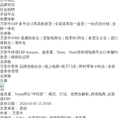
公司动态
品牌对话
社会招聘
开放平台
免费体验
万里牛ERP
多平台订单高效发货 | 全渠道库存一盘货 | 一站式供分销 | 业
财一体化
去体验
万里牛WMS
直播快发仓｜货架电商仓｜批零BC同仓｜多货主云仓｜进口
保税仓｜海外仓
去体验
万里牛跨境ERP
Amazon、速卖通、Temu、Shein等跨境电商平台订单履约
发货｜精细化运营
去体验
万里牛零售
品牌连锁企业 | 线上电商+线下门店 | 即时零售小时达 | 全渠
道库存管理
去体验
注册
速卖通、Temu押注“半托管”：模式、打法、优势全解析_跨境电商_全渠
道ERP
发布日期：
2024-03-05 15:29:04
文章来源：
原创
作者：
万里牛
关键词：
Temu；全渠道ERP；跨境电商ERP；速卖通