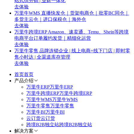
站式供分销 | 业财一体化
去体验
万里牛WMS
直播快发仓｜货架电商仓｜批零BC同仓｜
多货主云仓｜进口保税仓｜海外仓
去体验
万里牛跨境ERP
Amazon、速卖通、Temu、Shein等跨境
电商平台订单履约发货｜精细化运营
去体验
万里牛零售
品牌连锁企业 | 线上电商+线下门店 | 即时零
售小时达 | 全渠道库存管理
去体验
首页
首页
产品介绍
万里牛ERP
万里牛ERP
万里牛跨境ERP
万里牛跨境ERP
万里牛WMS
万里牛WMS
万里牛零售
万里牛零售
万里牛BI
万里牛BI
云订货
云订货
跨境B2B独立站
跨境B2B独立站
解决方案