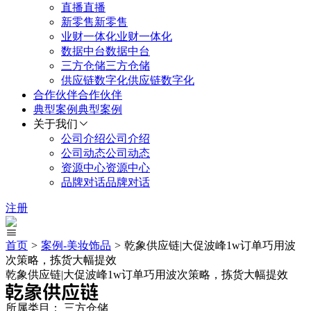
直播
直播
新零售
新零售
业财一体化
业财一体化
数据中台
数据中台
三方仓储
三方仓储
供应链数字化
供应链数字化
合作伙伴
合作伙伴
典型案例
典型案例
关于我们
公司介绍
公司介绍
公司动态
公司动态
资源中心
资源中心
品牌对话
品牌对话
注册
首页
>
案例-
美妆饰品
>
乾象供应链|大促波峰1w订单巧用波
次策略，拣货大幅提效
乾象供应链|大促波峰1w订单巧用波次策略，拣货大幅提效
所属类目：
三方仓储