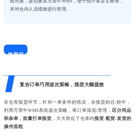
统对接，故切换至万里牛WMS，便于统计各货主费用，
并对仓内人员绩效进行管理。
使用后
复合订单巧用波次策略，拣货大幅提效
在仓库拣货环节，针对一单多件的情况，在拣货的过:程中，
利用万里牛WMS系统波次策略，将订单筛选:管理，
区分同品
和杂单，批量打单拣货
，大大简化了仓库内
拣货-配货-发货的
操作流程
。