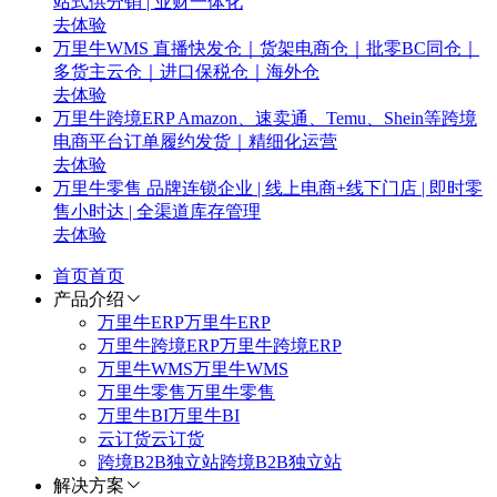
站式供分销 | 业财一体化
去体验
万里牛WMS
直播快发仓｜货架电商仓｜批零BC同仓｜
多货主云仓｜进口保税仓｜海外仓
去体验
万里牛跨境ERP
Amazon、速卖通、Temu、Shein等跨境
电商平台订单履约发货｜精细化运营
去体验
万里牛零售
品牌连锁企业 | 线上电商+线下门店 | 即时零
售小时达 | 全渠道库存管理
去体验
首页
首页
产品介绍
万里牛ERP
万里牛ERP
万里牛跨境ERP
万里牛跨境ERP
万里牛WMS
万里牛WMS
万里牛零售
万里牛零售
万里牛BI
万里牛BI
云订货
云订货
跨境B2B独立站
跨境B2B独立站
解决方案