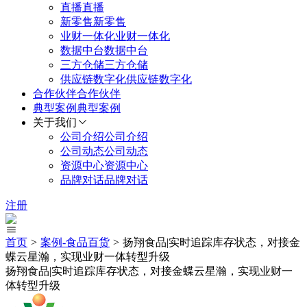
直播
直播
新零售
新零售
业财一体化
业财一体化
数据中台
数据中台
三方仓储
三方仓储
供应链数字化
供应链数字化
合作伙伴
合作伙伴
典型案例
典型案例
关于我们
公司介绍
公司介绍
公司动态
公司动态
资源中心
资源中心
品牌对话
品牌对话
注册
首页
>
案例-
食品百货
>
扬翔食品|实时追踪库存状态，对接金
蝶云星瀚，实现业财一体转型升级
扬翔食品|实时追踪库存状态，对接金蝶云星瀚，实现业财一
体转型升级