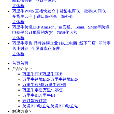
站式供分销 | 业财一体化
去体验
万里牛WMS
直播快发仓｜货架电商仓｜批零BC同仓｜
多货主云仓｜进口保税仓｜海外仓
去体验
万里牛跨境ERP
Amazon、速卖通、Temu、Shein等跨境
电商平台订单履约发货｜精细化运营
去体验
万里牛零售
品牌连锁企业 | 线上电商+线下门店 | 即时零
售小时达 | 全渠道库存管理
去体验
首页
首页
产品介绍
万里牛ERP
万里牛ERP
万里牛跨境ERP
万里牛跨境ERP
万里牛WMS
万里牛WMS
万里牛零售
万里牛零售
万里牛BI
万里牛BI
云订货
云订货
跨境B2B独立站
跨境B2B独立站
解决方案