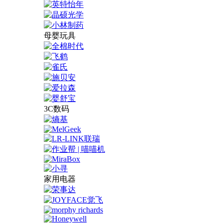
母婴玩具
3C数码
家用电器