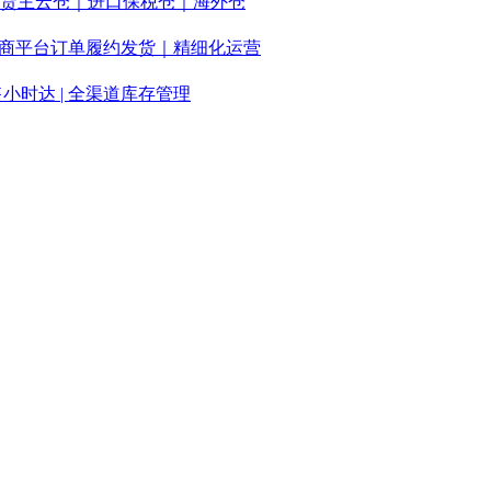
多货主云仓｜进口保税仓｜海外仓
等跨境电商平台订单履约发货｜精细化运营
售小时达 | 全渠道库存管理