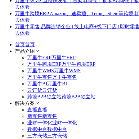
万里牛WMS
直播快发仓｜货架电商仓｜批零BC同仓｜
去体验
万里牛跨境ERP
Amazon、速卖通、Temu、Shein
去体验
万里牛零售
品牌连锁企业 | 线上电商+线下门店 | 即时零
去体验
首页
首页
产品介绍
万里牛ERP
万里牛ERP
万里牛跨境ERP
万里牛跨境ERP
万里牛WMS
万里牛WMS
万里牛零售
万里牛零售
万里牛BI
万里牛BI
云订货
云订货
跨境B2B独立站
跨境B2B独立站
解决方案
直播
直播
新零售
新零售
业财一体化
业财一体化
数据中台
数据中台
三方仓储
三方仓储