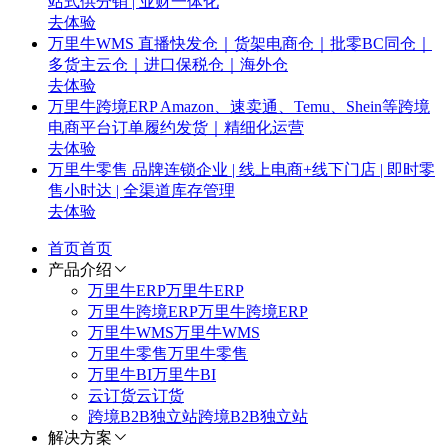
站式供分销 | 业财一体化
去体验
万里牛WMS
直播快发仓｜货架电商仓｜批零BC同仓｜
多货主云仓｜进口保税仓｜海外仓
去体验
万里牛跨境ERP
Amazon、速卖通、Temu、Shein等跨境
电商平台订单履约发货｜精细化运营
去体验
万里牛零售
品牌连锁企业 | 线上电商+线下门店 | 即时零
售小时达 | 全渠道库存管理
去体验
首页
首页
产品介绍
万里牛ERP
万里牛ERP
万里牛跨境ERP
万里牛跨境ERP
万里牛WMS
万里牛WMS
万里牛零售
万里牛零售
万里牛BI
万里牛BI
云订货
云订货
跨境B2B独立站
跨境B2B独立站
解决方案