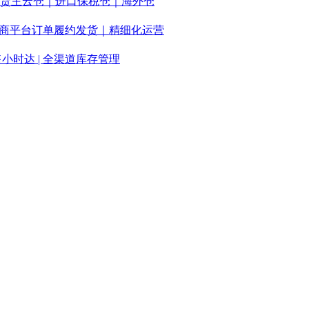
多货主云仓｜进口保税仓｜海外仓
等跨境电商平台订单履约发货｜精细化运营
售小时达 | 全渠道库存管理