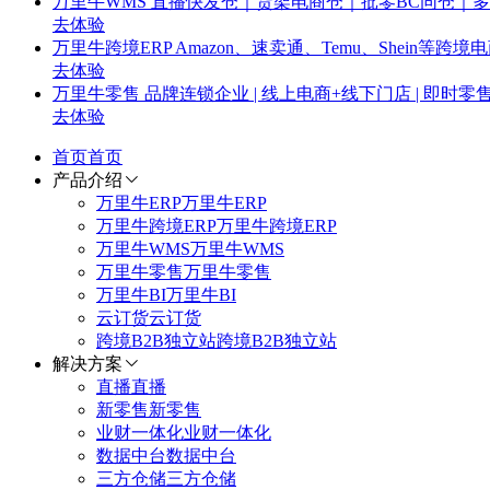
万里牛WMS
直播快发仓｜货架电商仓｜批零BC同仓｜
去体验
万里牛跨境ERP
Amazon、速卖通、Temu、Shein
去体验
万里牛零售
品牌连锁企业 | 线上电商+线下门店 | 即时零
去体验
首页
首页
产品介绍
万里牛ERP
万里牛ERP
万里牛跨境ERP
万里牛跨境ERP
万里牛WMS
万里牛WMS
万里牛零售
万里牛零售
万里牛BI
万里牛BI
云订货
云订货
跨境B2B独立站
跨境B2B独立站
解决方案
直播
直播
新零售
新零售
业财一体化
业财一体化
数据中台
数据中台
三方仓储
三方仓储