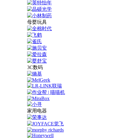
母婴玩具
3C数码
家用电器