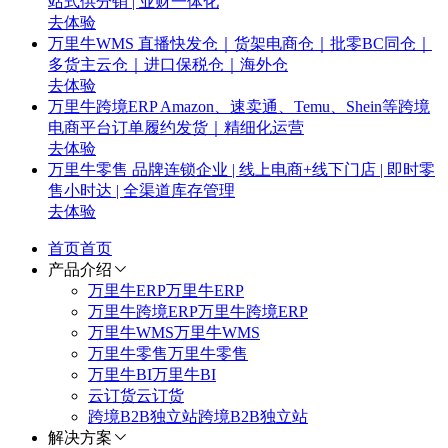
站式供分销 | 业财一体化
去体验
万里牛WMS
直播快发仓｜货架电商仓｜批零BC同仓｜
多货主云仓｜进口保税仓｜海外仓
去体验
万里牛跨境ERP
Amazon、速卖通、Temu、Shein等跨境
电商平台订单履约发货｜精细化运营
去体验
万里牛零售
品牌连锁企业 | 线上电商+线下门店 | 即时零
售小时达 | 全渠道库存管理
去体验
首页
首页
产品介绍
万里牛ERP
万里牛ERP
万里牛跨境ERP
万里牛跨境ERP
万里牛WMS
万里牛WMS
万里牛零售
万里牛零售
万里牛BI
万里牛BI
云订货
云订货
跨境B2B独立站
跨境B2B独立站
解决方案