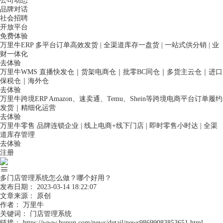
公司动态
品牌对话
社会招聘
开放平台
免费体验
万里牛ERP
多平台订单高效发货 | 全渠道库存一盘货 | 一站式供分销 | 业
财一体化
去体验
万里牛WMS
直播快发仓｜货架电商仓｜批零BC同仓｜多货主云仓｜进口
保税仓｜海外仓
去体验
万里牛跨境ERP
Amazon、速卖通、Temu、Shein等跨境电商平台订单履约
发货｜精细化运营
去体验
万里牛零售
品牌连锁企业 | 线上电商+线下门店 | 即时零售小时达 | 全渠
道库存管理
去体验
注册
多门店管理系统怎么做？哪个好用？
发布日期：
2023-03-14 18:22:07
文章来源：
原创
作者：
万里牛
关键词：
门店管理系统
链接：
https://www.hupun.com/news/detail/news98699083853651.html