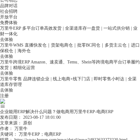
公司动态
品牌对话
社会招聘
开放平台
免费体验
万里牛ERP
多平台订单高效发货 | 全渠道库存一盘货 | 一站式供分销 | 业
财一体化
去体验
万里牛WMS
直播快发仓｜货架电商仓｜批零BC同仓｜多货主云仓｜进口
保税仓｜海外仓
去体验
万里牛跨境ERP
Amazon、速卖通、Temu、Shein等跨境电商平台订单履约
发货｜精细化运营
去体验
万里牛零售
品牌连锁企业 | 线上电商+线下门店 | 即时零售小时达 | 全渠
道库存管理
去体验
注册
企业能用ERP解决什么问题？做电商用万里牛ERP-电商ERP
发布日期：
2023-08-17 18:01:00
文章来源：
原创
作者：
万里牛
关键词：
万里牛ERP；电商ERP
链接：
https://www.hupun.com/news/detail/news24922633273220.html