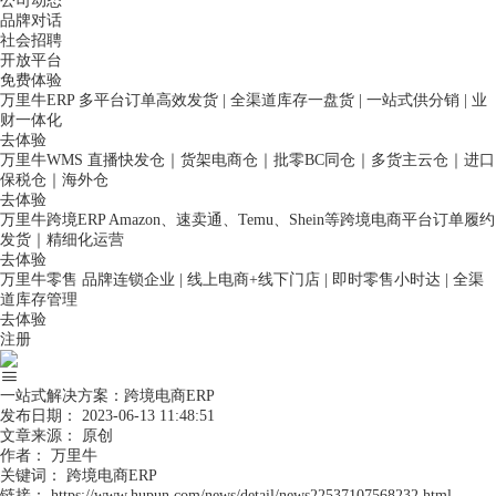
公司动态
品牌对话
社会招聘
开放平台
免费体验
万里牛ERP
多平台订单高效发货 | 全渠道库存一盘货 | 一站式供分销 | 业
财一体化
去体验
万里牛WMS
直播快发仓｜货架电商仓｜批零BC同仓｜多货主云仓｜进口
保税仓｜海外仓
去体验
万里牛跨境ERP
Amazon、速卖通、Temu、Shein等跨境电商平台订单履约
发货｜精细化运营
去体验
万里牛零售
品牌连锁企业 | 线上电商+线下门店 | 即时零售小时达 | 全渠
道库存管理
去体验
注册
一站式解决方案：跨境电商ERP
发布日期：
2023-06-13 11:48:51
文章来源：
原创
作者：
万里牛
关键词：
跨境电商ERP
链接：
https://www.hupun.com/news/detail/news22537107568232.html